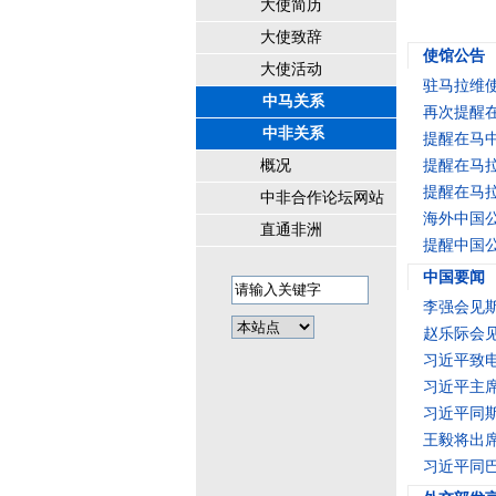
大使简历
大使致辞
使馆公告
大使活动
驻马拉维
中马关系
再次提醒
中非关系
提醒在马
概况
提醒在马
提醒在马
中非合作论坛网站
海外中国公
直通非洲
提醒中国
中国要闻
李强会见
赵乐际会
习近平致
习近平主
习近平同
王毅将出
习近平同