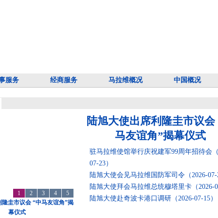
事服务
经商服务
马拉维概况
中国概况
陆旭大使出席利隆圭市议会 
马友谊角”揭幕仪式
驻马拉维使馆举行庆祝建军99周年招待会
（
07-23）
陆旭大使会见马拉维国防军司令
（2026-07
陆旭大使拜会马拉维总统穆塔里卡
（2026-
1
2
3
4
5
陆旭大使赴奇波卡港口调研
（2026-07-15）
隆圭市议会 “中马友谊角”揭
幕仪式