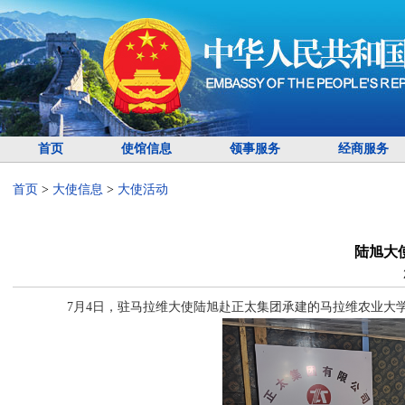
首页
使馆信息
领事服务
经商服务
首页
>
大使信息
>
大使活动
陆旭大
7月4日，驻马拉维大使陆旭赴正太集团承建的马拉维农业大