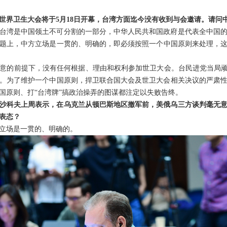
届世界卫生大会将于5月18日开幕，台湾方面迄今没有收到与会邀请。请问
台湾是中国领土不可分割的一部分，中华人民共和国政府是代表全中国
题上，中方立场是一贯的、明确的，即必须按照一个中国原则来处理，这也
。
意的前提下，没有任何根据、理由和权利参加世卫大会。台民进党当局顽
。为了维护一个中国原则，捍卫联合国大会及世卫大会相关决议的严肃
国原则、打“台湾牌”搞政治操弄的图谋都注定以失败告终。
沙科夫上周表示，在乌克兰从顿巴斯地区撤军前，美俄乌三方谈判毫无
表态？
立场是一贯的、明确的。