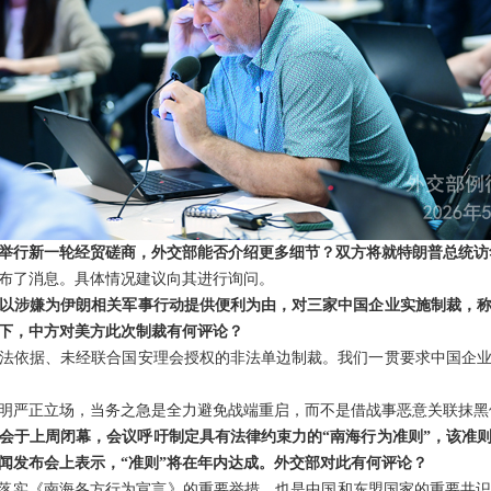
举行新一轮经贸磋商，外交部能否介绍更多细节？双方将就特朗普总统访
布了消息。具体情况建议向其进行询问。
以涉嫌为伊朗相关军事行动提供便利为由，对三家中国企业实施制裁，
下，中方对美方此次制裁有何评论？
法依据、未经联合国安理会授权的非法单边制裁。我们一贯要求中国企
明严正立场，当务之急是全力避免战端重启，而不是借战事恶意关联抹黑
会于上周闭幕，会议呼吁制定具有法律约束力的“南海行为准则”，该准
闻发布会上表示，“准则”将在年内达成。外交部对此有何评论？
是落实《南海各方行为宣言》的重要举措，也是中国和东盟国家的重要共