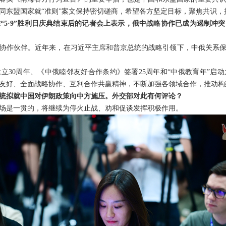
同东盟国家就“准则”案文保持密切磋商，希望各方坚定目标，聚焦共识，
“5·9”胜利日庆典结束后的记者会上表示，俄中战略协作已成为遏制冲
协作伙伴。近年来，在习近平主席和普京总统的战略引领下，中俄关系
立30周年、《中俄睦邻友好合作条约》签署25周年和“中俄教育年”启
友好、全面战略协作、互利合作共赢精神，不断加强各领域合作，推动构
统拟就中国对伊朗政策向中方施压。外交部对此有何评论？
场是一贯的，将继续为停火止战、劝和促谈发挥积极作用。