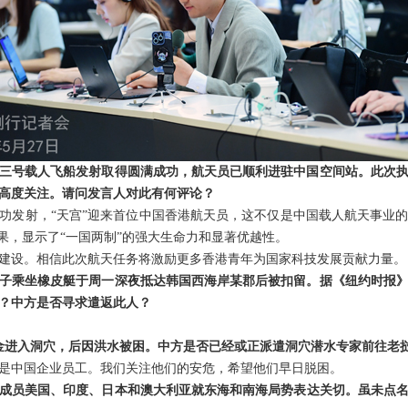
三号载人飞船发射取得圆满成功，航天员已顺利进驻中国空间站。此次
高度关注。请问发言人对此有何评论？
功发射，“天宫”迎来首位中国香港航天员，这不仅是中国载人航天事业
果，显示了“一国两制”的强大生命力和显著优越性。
建设。相信此次航天任务将激励更多香港青年为国家科技发展贡献力量。
男子乘坐橡皮艇于周一深夜抵达韩国西海岸某郡后被扣留。据《纽约时报
？中方是否寻求遣返此人？
金进入洞穴，后因洪水被困。中方是否已经或正派遣洞穴潜水专家前往老
是中国企业员工。我们关注他们的安危，希望他们早日脱困。
”成员美国、印度、日本和澳大利亚就东海和南海局势表达关切。虽未点