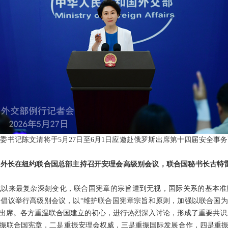
委书记陈文清将于5月27日至6月1日应邀赴俄罗斯出席第十四届安全事
外长在纽约联合国总部主持召开安理会高级别会议，联合国秘书长古特雷
战以来最复杂深刻变化，联合国宪章的宗旨遭到无视，国际关系的基本准
倡议举行高级别会议，以“维护联合国宪章宗旨和原则，加强以联合国为核
程出席。各方重温联合国建立的初心，进行热烈深入讨论，形成了重要共识
振联合国宪章，二是重振安理会权威，三是重振国际发展合作，四是重