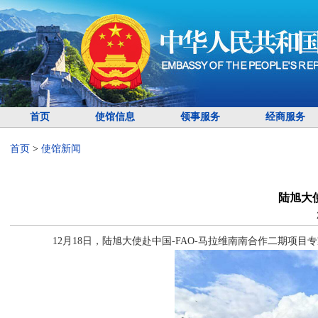
首页
使馆信息
领事服务
经商服务
首页
>
使馆新闻
陆旭大
12月18日，陆旭大使赴中国-FAO-马拉维南南合作二期项