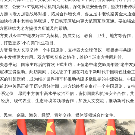
国防、公安“3+3”战略对话机制为契机，深化执法安全合作，坚决打击跨
方愿同老方加强战略对接，拓展合作增长点。要立足中老铁路黄金大通道
加快推进中老泰铁路联通，早日实现区域内更大范围互联互通。要加强
方愿继续为老方提供力所能及的帮助。
方要以今年“中老友好年”为契机，拓展文化、教育、卫生、地方等合作
，打造更多“小而美”民生项目。
方赞赏老方长期坚持一个中国原则，支持四大全球倡议，积极参与共建“
务中发挥更大作用。双方要密切多边协作，维护全球南方共同利益。
央总书记、国家主席后的首次正式出访，正值老中建交65周年暨“老中友
谊和宝贵援助。此访期间，我见证了中国在习近平新时代中国特色社会
家的引领旗帜，成为维护世界和平和推动构建多极世界的中流砥柱。中
前老中关系正处于历史最好时期，老方始终坚定奉行一个中国原则，支
关系定位，愿同中方筑牢高水平政治互信，密切国防和执法安全合作，共
字经济、现代农业、生态环境等领域合作，加强人文交流，推动新时代全
、民生、金融、海关、经贸、青年交往、媒体等领域合作文件。