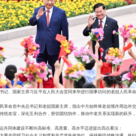
中央总书记、国家主席习近平在人民大会堂同来华进行国事访问的老挝人民革
民革命党中央总书记和老挝国家主席，指出中方始终将老挝视作周边外
传统友谊，深化互利合作，密切团结协作，推动中老关系实现新的跃升
运共同体建设不断向高标准、高质量、高水平迈进提出四点看法：
方要共同捍卫社会主义制度和共产党执政地位，保持密切战略沟通，执