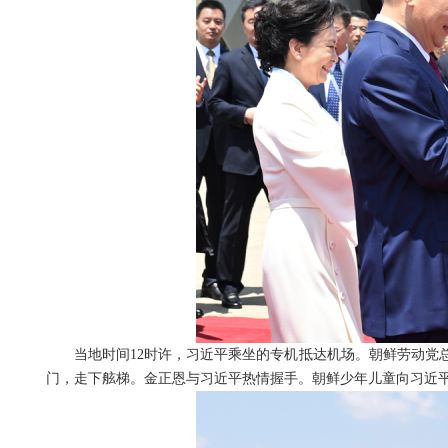
当地时间12时许，习近平乘坐的专机抵达机场。朝鲜劳动党
门，走下舷梯。金正恩与习近平热情握手。朝鲜少年儿童向习近