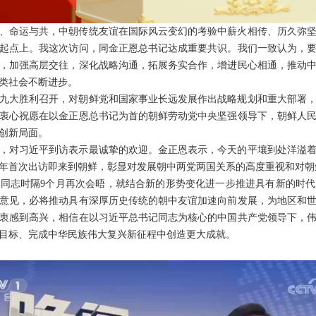
、命运与共，中朝传统友谊在国际风云变幻的考验中薪火相传、历久弥
史起点上。我这次访问，同金正恩总书记达成重要共识。我们一致认为，
，加强高层交往，深化战略沟通，拓展务实合作，增进民心相通，推动
类社会不断进步。
九大胜利召开，对朝鲜党和国家事业长远发展作出战略规划和重大部署
衷心祝愿在以金正恩总书记为首的朝鲜劳动党中央坚强领导下，朝鲜人
创新局面。
，对习近平到访表示最诚挚的欢迎。金正恩表示，今天的平壤到处洋溢
年首次出访即来到朝鲜，彰显对发展朝中两党两国关系的高度重视和对朝
同志时隔9个月再次会晤，就结合新的形势变化进一步推进具有新的时
意见，必将推动具有深厚历史传统的朝中友谊加速向前发展，为地区和
衷感到高兴，相信在以习近平总书记同志为核心的中国共产党领导下，
目标、完成中华民族伟大复兴新征程中创造更大成就。