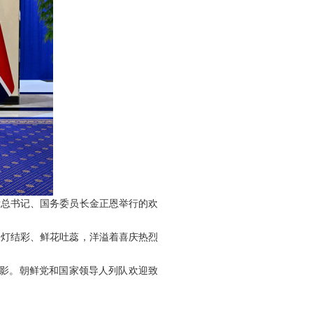
党总书记、国务委员长金正恩举行的欢
张灯结彩、鲜花吐蕊，洋溢着喜庆热烈
合影。朝鲜党和国家领导人列队欢迎致