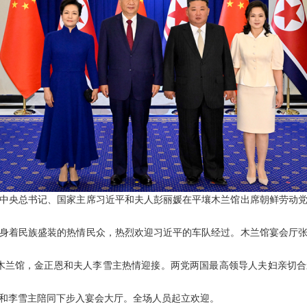
，中共中央总书记、国家主席习近平和夫人彭丽媛在平壤木兰馆出席朝鲜劳动
身着民族盛装的热情民众，热烈欢迎习近平的车队经过。木兰馆宴会厅
木兰馆，金正恩和夫人李雪主热情迎接。两党两国最高领导人夫妇亲切
和李雪主陪同下步入宴会大厅。全场人员起立欢迎。