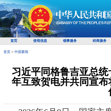
首页
使馆信息
领事服务
经商服务
首页
>
中国要闻
习近平同格鲁吉亚总统
年互致贺电并共同宣布