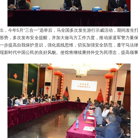
今年5月“三合一”选举后，马全国多次发生游行示威活动，期间发生
形势，多次发布安全提醒，并加大做马方工作力度，推动派遣军警力量
一步提高自我保护意识，强化底线思维，切实加强安全防范，遵守马法
现新时代中国公民的良好风貌。使馆将继续秉持外交为民理念，提高领