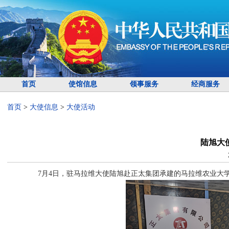
首页
使馆信息
领事服务
经商服务
首页
>
大使信息
>
大使活动
陆旭大
7月4日，驻马拉维大使陆旭赴正太集团承建的马拉维农业大