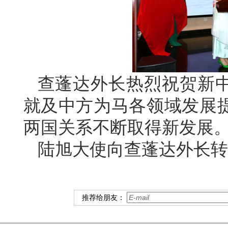
查蓬达外长热烈祝贺新中
就及中方为马各领域发展
两国关系不断取得新发展
陆旭大使向查蓬达外长转
推荐给朋友：