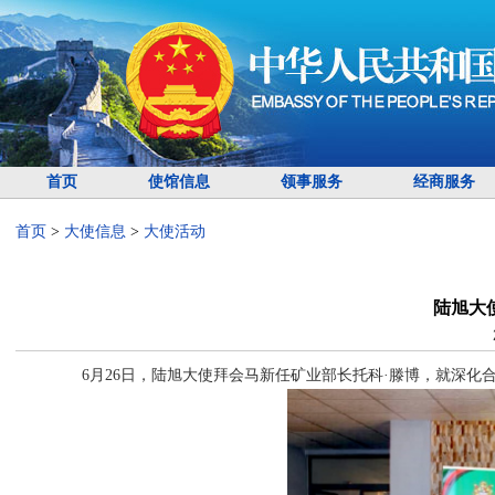
首页
使馆信息
领事服务
经商服务
首页
>
大使信息
>
大使活动
陆旭大
6月26日，陆旭大使拜会马新任矿业部长托科·滕博，就深化