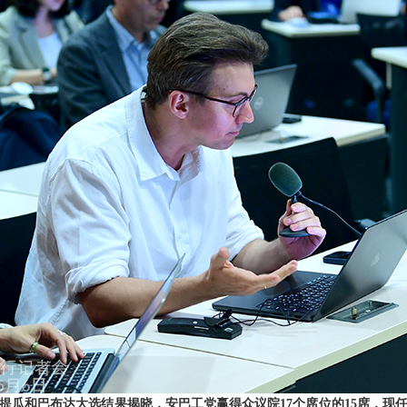
提瓜和巴布达大选结果揭晓，安巴工党赢得众议院17个席位的15席，现