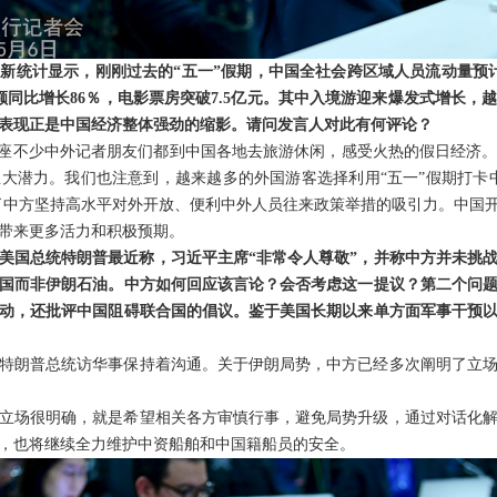
新统计显示，刚刚过去的“五一”假期，中国全社会跨区域人员流动量预计
额同比增长86％，电影票房突破7.5亿元。其中入境游迎来爆发式增长，
眼表现正是中国经济整体强劲的缩影。请问发言人对此有何评论？
在座不少中外记者朋友们都到中国各地去旅游休闲，感受火热的假日经济
大潜力。我们也注意到，越来越多的外国游客选择利用“五一”假期打卡
现了中方坚持高水平对外开放、便利中外人员往来政策举措的吸引力。中国开
带来更多活力和积极预期。
美国总统特朗普最近称，习近平主席“非常令人尊敬”，并称中方并未挑
国而非伊朗石油。中方如何回应该言论？会否考虑这一提议？第二个问
动，还批评中国阻碍联合国的倡议。鉴于美国长期以来单方面军事干预
特朗普总统访华事保持着沟通。关于伊朗局势，中方已经多次阐明了立
立场很明确，就是希望相关各方审慎行事，避免局势升级，通过对话化
，也将继续全力维护中资船舶和中国籍船员的安全。