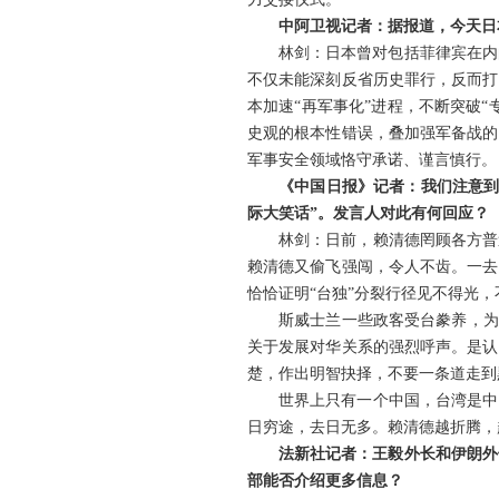
中阿卫视记者：据报道，今天日
林剑：日本曾对包括菲律宾在内
不仅未能深刻反省历史罪行，反而打
本加速“再军事化”进程，不断突破
史观的根本性错误，叠加强军备战的
军事安全领域恪守承诺、谨言慎行。
《中国日报》记者：我们注意到
际大笑话”。发言人对此有何回应？
林剑：日前，赖清德罔顾各方普
赖清德又偷飞强闯，令人不齿。一去
恰恰证明“台独”分裂行径见不得光
斯威士兰一些政客受台豢养，为
关于发展对华关系的强烈呼声。是认
楚，作出明智抉择，不要一条道走到
世界上只有一个中国，台湾是中
日穷途，去日无多。赖清德越折腾，
法新社记者：王毅外长和伊朗外
部能否介绍更多信息？