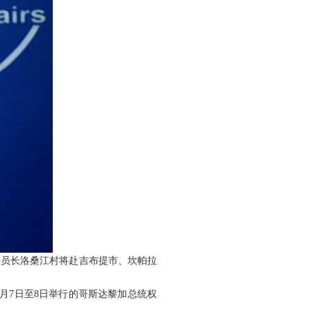
委员长洛桑江村将赴吉布提市、坎帕拉
月7日至8日举行的哥斯达黎加总统权