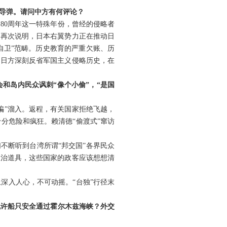
型导弹。请问中方有何评论？
80周年这一特殊年份，曾经的侵略者
向再次说明，日本右翼势力正在推动日
自卫”范畴。历史教育的严重欠账、历
促日方深刻反省军国主义侵略历史，在
和岛内民众讽刺“像个小偷”，“是国
骗”溜入。返程，有关国家拒绝飞越，
分危险和疯狂。赖清德“偷渡式”窜访
不断听到台湾所谓“邦交国”各界民众
政治道具，这些国家的政客应该想想清
深入人心，不可动摇。“台独”行径末
允许船只安全通过霍尔木兹海峡？外交