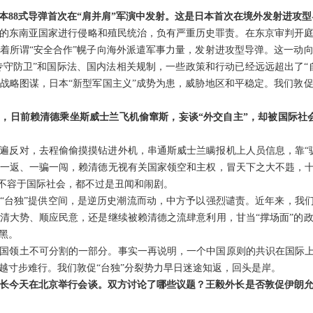
本88式导弹首次在“肩并肩”军演中发射。这是日本首次在境外发射进攻
的东南亚国家进行侵略和殖民统治，负有严重历史罪责。在东京审判开庭
着所谓“安全合作”幌子向海外派遣军事力量，发射进攻型导弹。这一动
“专守防卫”和国际法、国内法相关规制，一些政策和行动已经远远超出了“
战略图谋，日本“新型军国主义”成势为患，威胁地区和平稳定。我们敦
，日前赖清德乘坐斯威士兰飞机偷窜斯，妄谈“外交自主”，却被国际社会
遍反对，去程偷偷摸摸钻进外机，串通斯威士兰瞒报机上人员信息，靠“
一返、一骗一闯，赖清德无视有关国家领空和主权，冒天下之大不韪，十
，不容于国际社会，都不过是丑闻和闹剧。
“台独”提供空间，是逆历史潮流而动，中方予以强烈谴责。近年来，我们
清大势、顺应民意，还是继续被赖清德之流肆意利用，甘当“撑场面”的
黑。
国领土不可分割的一部分。事实一再说明，一个中国原则的共识在国际上
越寸步难行。我们敦促“台独”分裂势力早日迷途知返，回头是岸。
长今天在北京举行会谈。双方讨论了哪些议题？王毅外长是否敦促伊朗