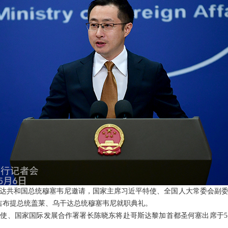
达共和国总统穆塞韦尼邀请，国家主席习近平特使、全国人大常委会副
的吉布提总统盖莱、乌干达总统穆塞韦尼就职典礼。
使、国家国际发展合作署署长陈晓东将赴哥斯达黎加首都圣何塞出席于5