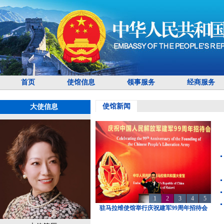
首页
使馆信息
领事服务
经商服务
使馆新闻
大使信息
1
2
3
4
5
驻马拉维使馆举行庆祝建军99周年招待会