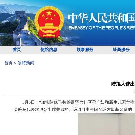
首页
使馆信息
领事服务
经商服务
首页
>
使馆新闻
陆旭大使出
3月6日，“加快降低马拉维最弱势社区孕产妇和新生儿死亡
会驻马代表坎贝尔出席并致辞。该项目由中国全球发展基金资助