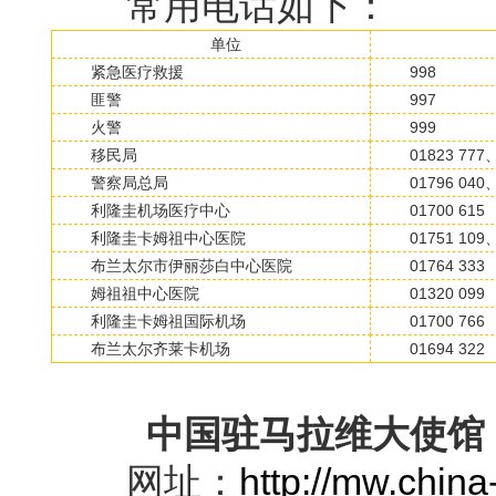
常用电话如下：
单位
紧急医疗救援
998
匪警
997
火警
999
移民局
01823 777
警察局总局
01796 040
利隆圭机场医疗中心
01700 615
利隆圭卡姆祖中心医院
01751 109
布兰太尔市伊丽莎白中心医院
01764 333
姆祖祖中心医院
01320 099
利隆圭卡姆祖国际机场
01700 766
布兰太尔齐莱卡机场
01694 322
中国驻马拉维大使馆
网址：
http://mw.chin