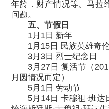
年龄，财产情况等。马拉
问题。
五、节假日
1
月
1
日
新年
1
月
15
日
民族英雄奇
3
月
3
日
烈士纪念日
3
月
27
日
复活节（
201
月圆情况而定）
5
月
1
日
劳动节
5
月
14
日
卡穆祖
·
班达
统海斯廷斯
·
卡穆祖
·
班达生