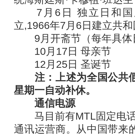
7
月
6
日
独立日和国
立
,1966
年
7
月
6
日建立共和
9
月开斋节（每年具体
10
月
17
日
母亲节
12
月
25
日
圣诞节
注：上述为全国公共
星期一自动补休。
通信电源
马目前有
MTL
固定电
通讯运营商。从中国带来