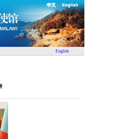
中文
English
English
讲