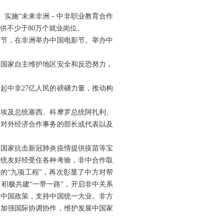
。实施“未来非洲－中非职业教育合作
供不少于80万个就业岗位。
影节，在非洲举办中国电影节。举办中
洲国家自主维护地区安全和反恐努力，
起中非27亿人民的磅礴力量，推动构
、埃及总统塞西、科摩罗总统阿扎利、
责对外经济合作事务的部长或代表以及
洲国家抗击新冠肺炎疫情提供疫苗等宝
传统友好经受住各种考验，非中合作取
的“九项工程”，再次彰显了中方对帮
积极共建“一带一路”，开启非中关系
个中国政策，支持中国统一大业。非方
，加强国际协调协作，维护发展中国家