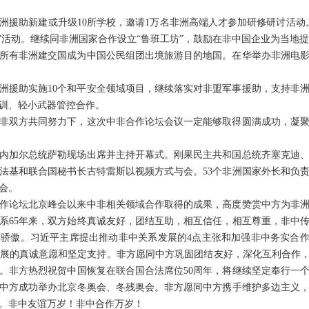
洲援助新建或升级10所学校，邀请1万名非洲高端人才参加研修研讨活动
”活动。继续同非洲国家合作设立“鲁班工坊”，鼓励在非中国企业为当地提
所有非洲建交国成为中国公民组团出境旅游目的地国。在华举办非洲电
洲援助实施10个和平安全领域项目，继续落实对非盟军事援助，支持非
训、轻小武器管控合作。
非双方共同努力下，这次中非合作论坛会议一定能够取得圆满成功，凝聚
内加尔总统萨勒现场出席并主持开幕式。刚果民主共和国总统齐塞克迪
法基和联合国秘书长古特雷斯以视频方式与会。53个非洲国家外长和负
会。
作论坛北京峰会以来中非相关领域合作取得的成果，高度赞赏中方为非
系65年来，双方始终真诚友好，团结互助，相互信任，相互尊重，非中
骄傲。习近平主席提出推动非中关系发展的4点主张和加强非中务实合作
展的真诚意愿和坚定支持。非方愿同中方巩固团结友好，深化互利合作，
。非方热烈祝贺中国恢复在联合国合法席位50周年，将继续坚定奉行一
中方成功举办北京冬奥会、冬残奥会。非方愿同中方携手维护多边主义
。非中友谊万岁！非中合作万岁！