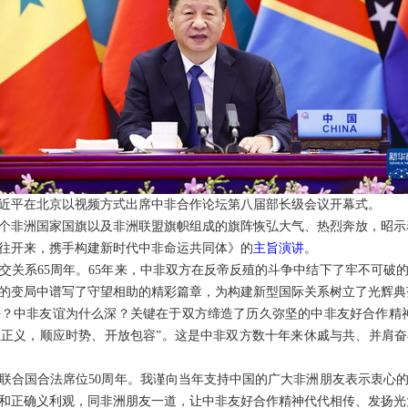
主席习近平在北京以视频方式出席中非合作论坛第八届部长级会议开幕式。
3个非洲国家国旗以及非洲联盟旗帜组成的旗阵恢弘大气、热烈奔放，昭
往开来，携手构建新时代中非命运共同体》的
主旨演讲
。
交关系65周年。65年来，中非双方在反帝反殖的斗争中结下了牢不可破
的变局中谱写了守望相助的精彩篇章，为构建新型国际关系树立了光辉典
？中非友谊为什么深？关键在于双方缔造了历久弥坚的中非友好合作精
正义，顺应时势、开放包容”。这是中非双方数十年来休戚与共、并肩
联合国合法席位50周年。我谨向当年支持中国的广大非洲朋友表示衷心
和正确义利观，同非洲朋友一道，让中非友好合作精神代代相传、发扬光