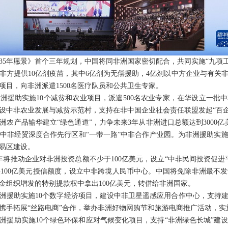
35年愿景》首个三年规划，中国将同非洲国家密切配合，共同实施“九项工
非方提供10亿剂疫苗，其中6亿剂为无偿援助，4亿剂以中方企业与有关
项目，向非洲派遣1500名医疗队员和公共卫生专家。
洲援助实施10个减贫和农业项目，派遣500名农业专家，在华设立一批
设中非农业发展与减贫示范村，支持在非中国企业社会责任联盟发起“百企
农产品输华建立“绿色通道”，力争未来3年从非洲进口总额达到3000亿
中非经贸深度合作先行区和“一带一路”中非合作产业园。为非洲援助实施
易区建设。
年将推动企业对非洲投资总额不少于100亿美元，设立“中非民间投资促进
100亿美元授信额度，设立中非跨境人民币中心。中国将免除非洲最不发达
金组织增发的特别提款权中拿出100亿美元，转借给非洲国家。
洲援助实施10个数字经济项目，建设中非卫星遥感应用合作中心，支持
携手拓展“丝路电商”合作，举办非洲好物网购节和旅游电商推广活动，实
洲援助实施10个绿色环保和应对气候变化项目，支持“非洲绿色长城”建