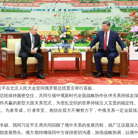
席习近平在北京人民大会堂同俄罗斯总统普京举行茶叙。
总统保持频密交往，共同引领中俄新时代全面战略协作伙伴关系持续走
作共赢的新型大国关系范式，为变乱交织的世界持续注入宝贵的稳定性
识。为者常成，行者常至。相信在双方不懈努力下，中俄关系一定会延续
丰硕。我同习近平主席共同回顾了俄中关系的发展历程，就广泛议题深
勃发展势头。俄方期待继续同中方保持密切沟通，加强战略协调，以俄