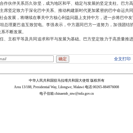
合作伙伴关系历久弥坚，成为地区和平、稳定与发展的坚定支柱。巴方
主席坚定致力于深化巴中关系、推动构建新时代更加紧密的巴中命运共
社会发展，将继续在事关中方核心利益问题上支持中方，进一步将巴中友
坦总理夏巴兹互致贺电。李强表示，中方愿同巴方一道努力，加强团结协作
关系不断发展。
任、主权平等及共同追求和平与发展为基础。巴方坚定致力于高质量推
全文打印
中华人民共和国驻马拉维共和国大使馆 版权所有
Area 13/188, Presidential Way, Lilongwe, Malawi 电话:00265-884976008
电子信箱:chinaemb_mw@mfa.gov.cn