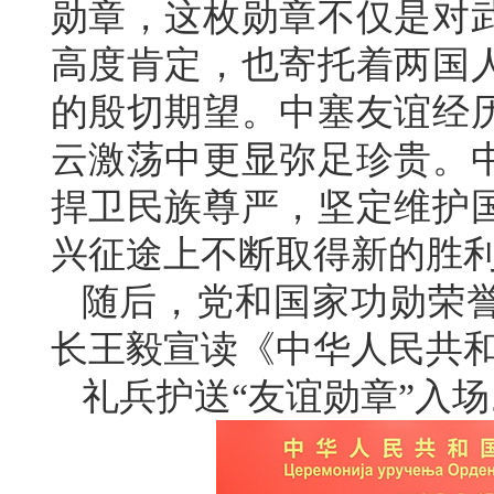
勋章，这枚勋章不仅是对
高度肯定，也寄托着两国
的殷切期望。中塞友谊经
云激荡中更显弥足珍贵。
捍卫民族尊严，坚定维护
兴征途上不断取得新的胜
随后，党和国家功勋荣
长王毅宣读《中华人民共
礼兵护送“友谊勋章”入场