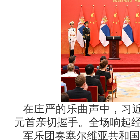
在庄严的乐曲声中，习
元首亲切握手。全场响起
军乐团奏塞尔维亚共和国