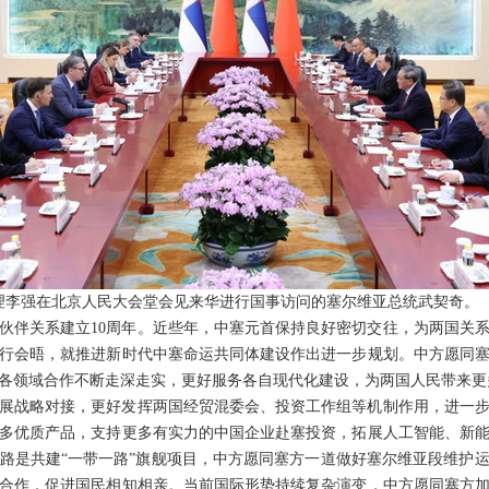
院总理李强在北京人民大会堂会见来华进行国事访问的塞尔维亚总统武契奇。
伙伴关系建立10周年。近些年，中塞元首保持良好密切交往，为两国关
行会晤，就推进新时代中塞命运共同体建设作出进一步规划。中方愿同
各领域合作不断走深走实，更好服务各自现代化建设，为两国人民带来更
展战略对接，更好发挥两国经贸混委会、投资工作组等机制作用，进一
多优质产品，支持更多有实力的中国企业赴塞投资，拓展人工智能、新
路是共建“一带一路”旗舰项目，中方愿同塞方一道做好塞尔维亚段维护
合作，促进国民相知相亲。当前国际形势持续复杂演变，中方愿同塞方