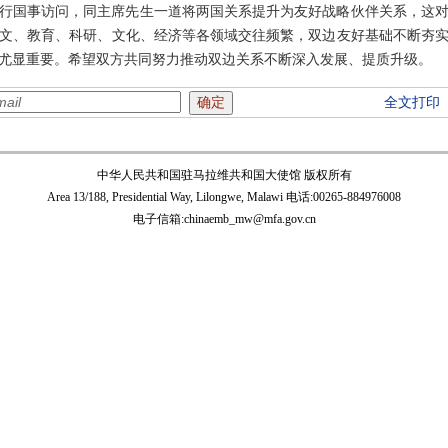
华进行国事访问，同主席先生一道将两国关系提升为友好战略伙伴关系，这
人文、教育、科研、文化、经济等各领域交往频繁，双边友好基础不断夯
尤显重要。希望双方共同努力推动双边关系不断深入发展、提质升级。
全文打印
中华人民共和国驻马拉维共和国大使馆 版权所有
Area 13/188, Presidential Way, Lilongwe, Malawi 电话:00265-884976008
电子信箱:chinaemb_mw@mfa.gov.cn