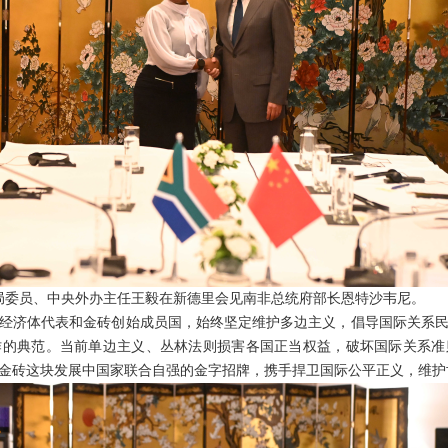
政治局委员、中央外办主任王毅在新德里会见南非总统府部长恩特沙韦尼。
经济体代表和金砖创始成员国，始终坚定维护多边主义，倡导国际关系
作的典范。当前单边主义、丛林法则损害各国正当权益，破坏国际关系准
金砖这块发展中国家联合自强的金字招牌，携手捍卫国际公平正义，维护