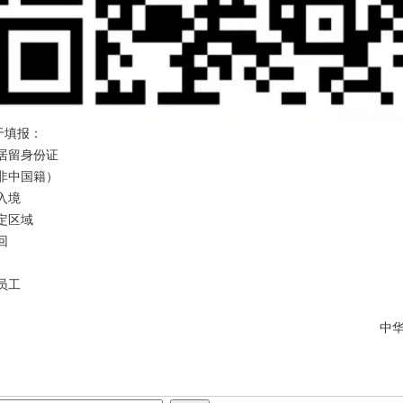
于填报：
居留身份证
非中国籍）
入境
定区域
回
员工
中