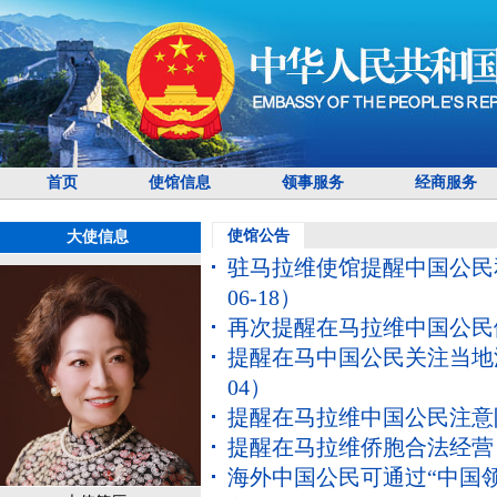
首页
使馆信息
领事服务
经商服务
使馆公告
大使信息
驻马拉维使馆提醒中国公民
06-18）
再次提醒在马拉维中国公民
提醒在马中国公民关注当地
04）
提醒在马拉维中国公民注意
提醒在马拉维侨胞合法经营
海外中国公民可通过“中国领