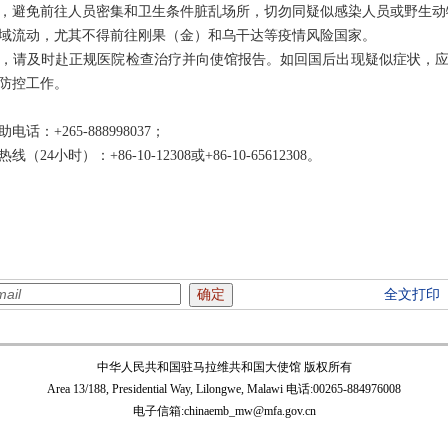
，避免前往人员密集和卫生条件脏乱场所，切勿同疑似感染人员或野生动
域流动，尤其不得前往刚果（金）和乌干达等疫情风险国家。
，请及时赴正规医院检查治疗并向使馆报告。如回国后出现疑似症状，
防控工作。
；
+265-888998037；
小时）：+86-10-12308或+86-10-65612308。
全文打印
中华人民共和国驻马拉维共和国大使馆 版权所有
Area 13/188, Presidential Way, Lilongwe, Malawi 电话:00265-884976008
电子信箱:chinaemb_mw@mfa.gov.cn