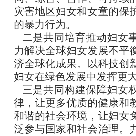
灾害地区妇女和女童的保
的暴力行为。
二是共同培育推动妇女
力解决全球妇女发展不平
济全球化成果。以科技创
妇女在绿色发展中发挥更
三是共同构建保障妇女
律，让更多优质的健康和
和谐的社会环境，让妇女
泛参与国家和社会治理。