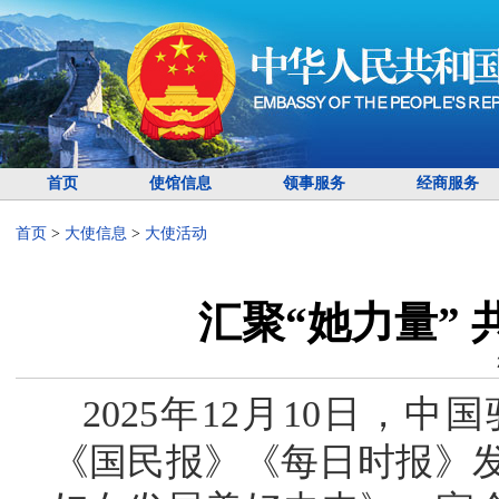
首页
使馆信息
领事服务
经商服务
首页
>
大使信息
>
大使活动
汇聚“她力量”
2025年12月10日，
《国民报》《每日时报》发