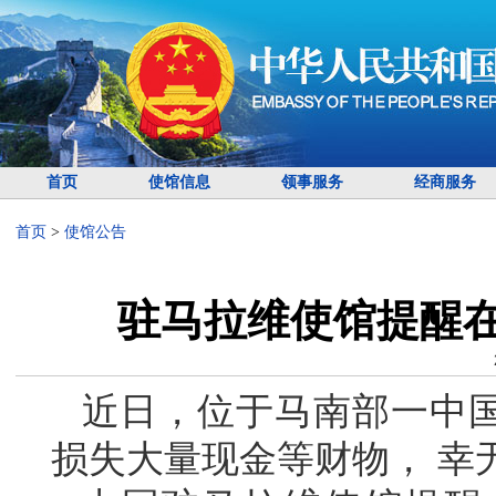
首页
使馆信息
领事服务
经商服务
首页
>
使馆公告
驻马拉维使馆提醒
近日，位于马南部一中
损失大量现金等财物， 幸