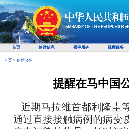
首页
使馆信息
领事服务
经商服务
首页
>
使馆公告
提醒在马中国
近期马拉维首都利隆圭
通过直接接触病例的病变