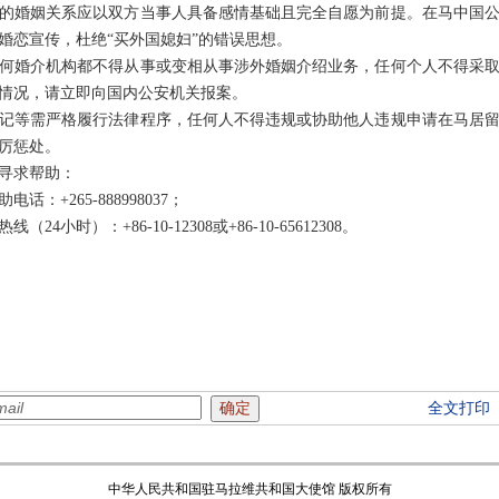
的婚姻关系应以双方当事人具备感情基础且完全自愿为前提。在马中国
婚恋宣传，杜绝“买外国媳妇”的错误思想。
何婚介机构都不得从事或变相从事涉外婚姻介绍业务，任何个人不得采
情况，请立即向国内公安机关报案。
记等需严格履行法律程序，任何人不得违规或协助他人违规申请在马居
严厉惩处。
寻求帮助：
+265-888998037；
小时）：+86-10-12308或+86-10-65612308。
全文打印
中华人民共和国驻马拉维共和国大使馆 版权所有