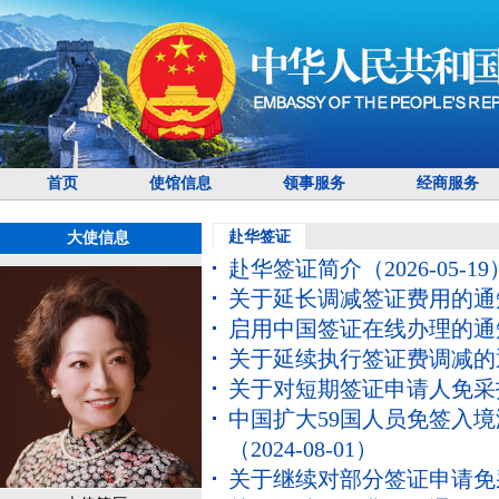
首页
使馆信息
领事服务
经商服务
赴华签证
大使信息
赴华签证简介
（2026-05-19
关于延长调减签证费用的通
启用中国签证在线办理的通
关于延续执行签证费调减的
关于对短期签证申请人免采
中国扩大59国人员免签入
（2024-08-01）
关于继续对部分签证申请免