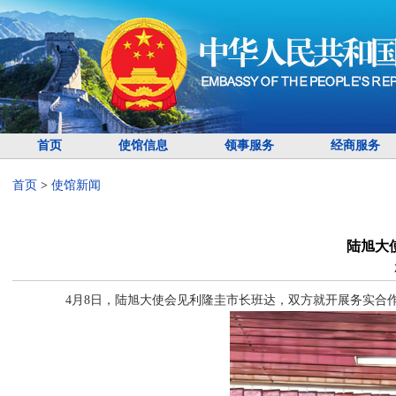
首页
使馆信息
领事服务
经商服务
首页
>
使馆新闻
陆旭大
4月8日，陆旭大使会见利隆圭市长班达，双方就开展务实合