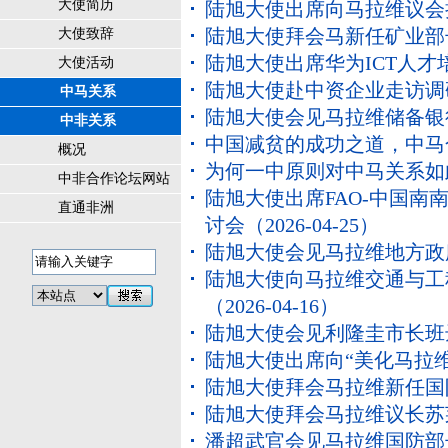
大使简历
陆旭大使出席向马拉维议会
陆旭大使拜会马新任矿业部
大使致辞
陆旭大使出席华为ICT人才
大使活动
陆旭大使赴中资企业走访调
中马关系
陆旭大使会见马拉维储备银
中非关系
中国减贫的成功之道，中马
概况
为何一中原则对中马关系如
中非合作论坛网站
陆旭大使出席FAO-中国南
直通非洲
讨会
（2026-04-25）
陆旭大使会见马拉维地方政
陆旭大使向马拉维交通与工
（2026-04-16）
陆旭大使会见利隆圭市长班
陆旭大使出席向“美化马拉
陆旭大使拜会马拉维新任国
陆旭大使拜会马拉维议长苏
潘超武官会见马拉维国防部