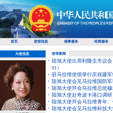
首页
使馆信息
领事服务
经商服务
使馆新闻
大使信息
陆旭大使出席利隆圭市议会 
01）
驻马拉维使馆举行庆祝建军
陆旭大使会见马拉维国防军
陆旭大使拜会马拉维总统穆
陆旭大使赴奇波卡港口调研
陆旭大使拜会马拉维青年、
陆旭大使会见马拉维科技大