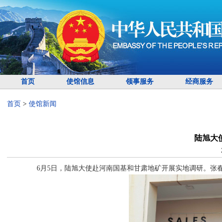
首页
使馆信息
领事服务
经商服务
首页
>
使馆新闻
陆旭大
6月5日，陆旭大使赴河南国基和甘肃地矿开展实地调研。张