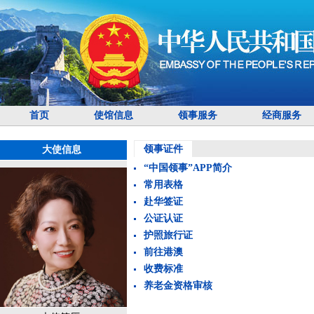
首页
使馆信息
领事服务
经商服务
领事证件
大使信息
“中国领事”APP简介
常用表格
赴华签证
公证认证
护照旅行证
前往港澳
收费标准
养老金资格审核