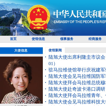
首页
使馆信息
领事服务
经商服务
使馆新闻
大使信息
陆旭大使出席利隆圭市议会 
01）
驻马拉维使馆举行庆祝建军
陆旭大使会见马拉维国防军
陆旭大使拜会马拉维总统穆
陆旭大使赴奇波卡港口调研
陆旭大使拜会马拉维青年、
陆旭大使会见马拉维科技大