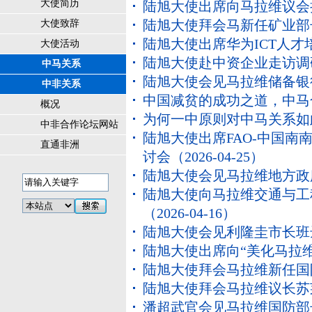
大使简历
陆旭大使出席向马拉维议会
陆旭大使拜会马新任矿业部
大使致辞
陆旭大使出席华为ICT人才
大使活动
陆旭大使赴中资企业走访调
中马关系
陆旭大使会见马拉维储备银
中非关系
中国减贫的成功之道，中马
概况
为何一中原则对中马关系如
中非合作论坛网站
陆旭大使出席FAO-中国南
直通非洲
讨会
（2026-04-25）
陆旭大使会见马拉维地方政
陆旭大使向马拉维交通与工
（2026-04-16）
陆旭大使会见利隆圭市长班
陆旭大使出席向“美化马拉
陆旭大使拜会马拉维新任国
陆旭大使拜会马拉维议长苏
潘超武官会见马拉维国防部